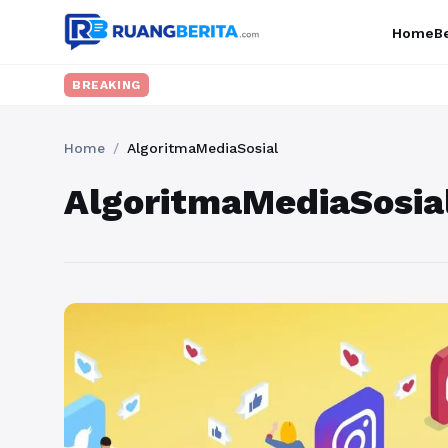
Home
Be
BREAKING
Home
/
AlgoritmaMediaSosial
AlgoritmaMediaSosia