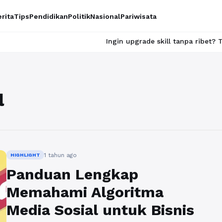
rita
Tips
Pendidikan
Politik
Nasional
Pariwisata
Ingin upgrade skill tanpa ribet? Temukan ke
l
1 tahun ago
HIGHLIGHT
Panduan Lengkap
Memahami Algoritma
Media Sosial untuk Bisnis