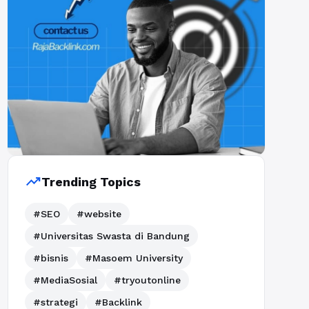
trending_up
Trending Topics
#SEO
#website
#Universitas Swasta di Bandung
#bisnis
#Masoem University
#MediaSosial
#tryoutonline
#strategi
#Backlink