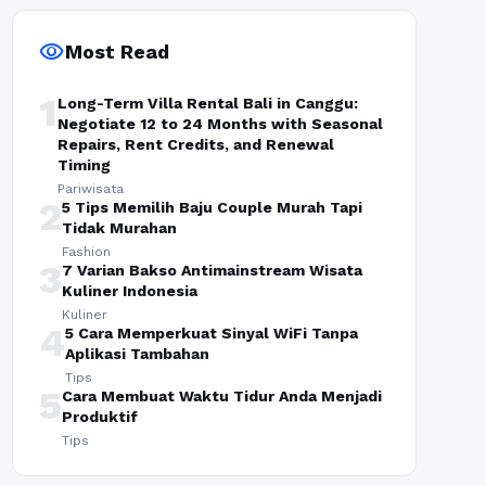
visibility
Most Read
1
Long-Term Villa Rental Bali in Canggu:
Negotiate 12 to 24 Months with Seasonal
Repairs, Rent Credits, and Renewal
Timing
Pariwisata
2
5 Tips Memilih Baju Couple Murah Tapi
Tidak Murahan
Fashion
3
7 Varian Bakso Antimainstream Wisata
Kuliner Indonesia
Kuliner
4
5 Cara Memperkuat Sinyal WiFi Tanpa
Aplikasi Tambahan
Tips
5
Cara Membuat Waktu Tidur Anda Menjadi
Produktif
Tips