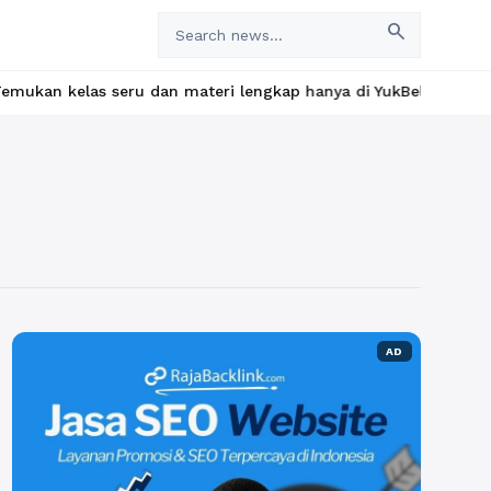
search
las seru dan materi lengkap hanya di YukBelajar.com. Mulai lang
AD