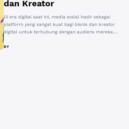
dan Kreator
Di era digital saat ini, media sosial hadir sebagai
platform yang sangat kuat bagi bisnis dan kreator
digital untuk terhubung dengan audiens mereka.
Namun, untuk dapat bersaing dan muncul di feed
pengguna, memahami algoritma media sosial
BY
adalah suatu keharusan. Dalam panduan
algoritma ini, kita akan membahas cara kerja
algoritma dan bagaimana bisnis atau kreator
digital ...
Baca Selengkapnya