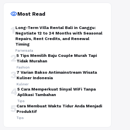
visibility
Most Read
1
Long-Term Villa Rental Bali in Canggu:
Negotiate 12 to 24 Months with Seasonal
Repairs, Rent Credits, and Renewal
Timing
Pariwisata
2
5 Tips Memilih Baju Couple Murah Tapi
Tidak Murahan
Fashion
3
7 Varian Bakso Antimainstream Wisata
Kuliner Indonesia
Kuliner
4
5 Cara Memperkuat Sinyal WiFi Tanpa
Aplikasi Tambahan
Tips
5
Cara Membuat Waktu Tidur Anda Menjadi
Produktif
Tips