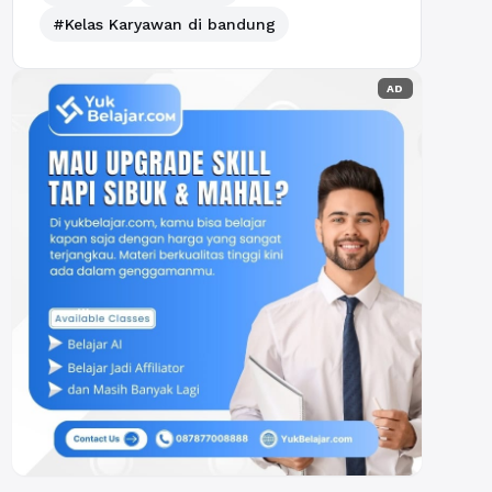
#Kelas Karyawan di bandung
AD