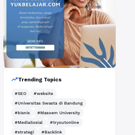
trending_up
Trending Topics
#SEO
#website
#Universitas Swasta di Bandung
#bisnis
#Masoem University
#MediaSosial
#tryoutonline
#strategi
#Backlink