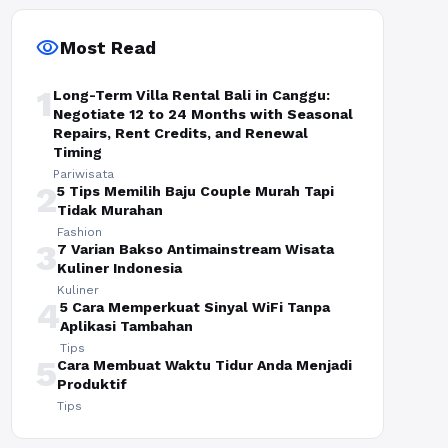
visibility
Most Read
1
Long-Term Villa Rental Bali in Canggu:
Negotiate 12 to 24 Months with Seasonal
Repairs, Rent Credits, and Renewal
Timing
Pariwisata
2
5 Tips Memilih Baju Couple Murah Tapi
Tidak Murahan
Fashion
3
7 Varian Bakso Antimainstream Wisata
Kuliner Indonesia
Kuliner
4
5 Cara Memperkuat Sinyal WiFi Tanpa
Aplikasi Tambahan
Tips
5
Cara Membuat Waktu Tidur Anda Menjadi
Produktif
Tips