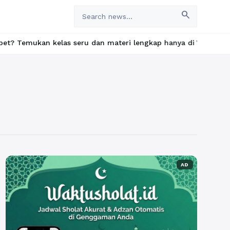
search
an kelas seru dan materi lengkap hanya di YukBelajar.com. Mulai
AD