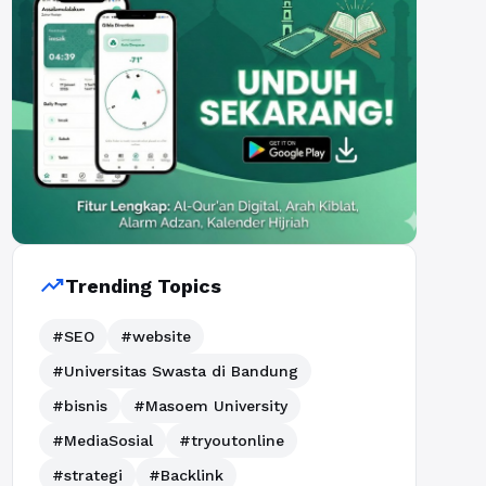
trending_up
Trending Topics
#SEO
#website
#Universitas Swasta di Bandung
#bisnis
#Masoem University
#MediaSosial
#tryoutonline
#strategi
#Backlink