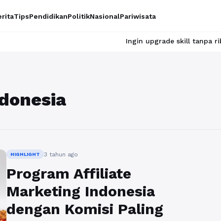
rita
Tips
Pendidikan
Politik
Nasional
Pariwisata
Ingin upgrade skill tanpa ribet? Temuk
ndonesia
3 tahun ago
HIGHLIGHT
Program Affiliate
Marketing Indonesia
dengan Komisi Paling