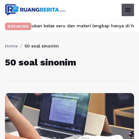
menu
bet? Temukan kelas seru dan materi lengkap hanya di YukBelajar.
BREAKING
Home
/
50 soal sinonim
50 soal sinonim