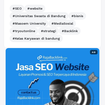
#SEO
#website
#Universitas Swasta di Bandung
#bisnis
#Masoem University
#MediaSosial
#tryoutonline
#strategi
#Backlink
#Kelas Karyawan di bandung
AD