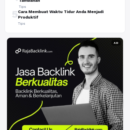
Tambahan
Tips
5
Cara Membuat Waktu Tidur Anda Menjadi
Produktif
Tips
AD