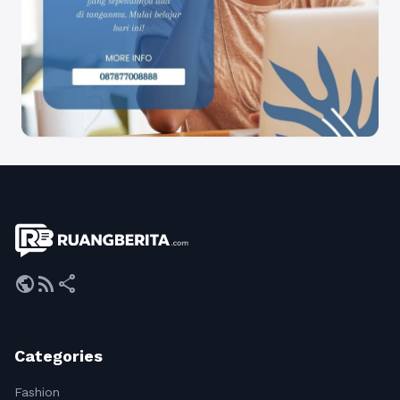
public
rss_feed
share
Categories
Fashion