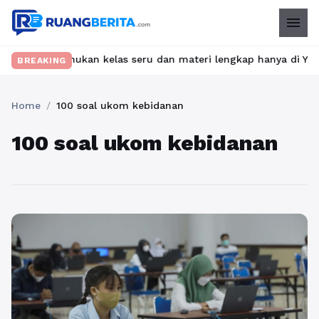
menu
bet? Temukan kelas seru dan materi lengkap hanya di YukBelajar.c
BREAKING
Home
/
100 soal ukom kebidanan
100 soal ukom kebidanan