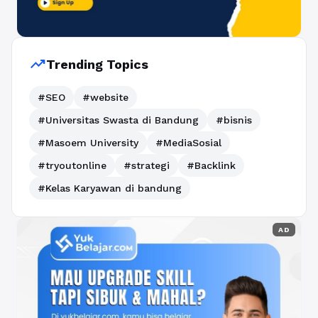
trending_up
Trending Topics
#SEO
#website
#Universitas Swasta di Bandung
#bisnis
#Masoem University
#MediaSosial
#tryoutonline
#strategi
#Backlink
#Kelas Karyawan di bandung
AD