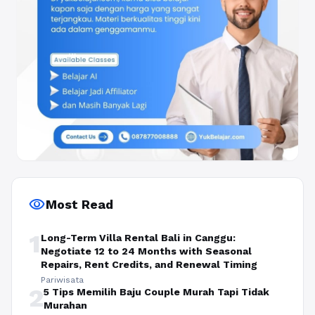
visibility
Most Read
1
Long-Term Villa Rental Bali in Canggu:
Negotiate 12 to 24 Months with Seasonal
Repairs, Rent Credits, and Renewal Timing
Pariwisata
2
5 Tips Memilih Baju Couple Murah Tapi Tidak
Murahan