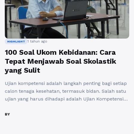
1 tahun ago
HIGHLIGHT
100 Soal Ukom Kebidanan: Cara
Tepat Menjawab Soal Skolastik
yang Sulit
Ujian kompetensi adalah langkah penting bagi setiap
calon tenaga kesehatan, termasuk bidan. Salah satu
ujian yang harus dihadapi adalah Ujian Kompetensi
Bidan (Ukom Kebidanan). Untuk mempersiapkan diri,
sangat penting bagi para peserta untuk memahami
BY
dan berlatih dengan 100 soal ukom kebidanan yang
beragam. Artikel ini akan membahas cara yang tepat