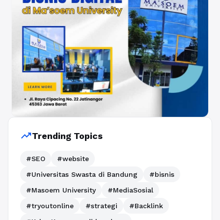
trending_up
Trending Topics
#SEO
#website
#Universitas Swasta di Bandung
#bisnis
#Masoem University
#MediaSosial
#tryoutonline
#strategi
#Backlink