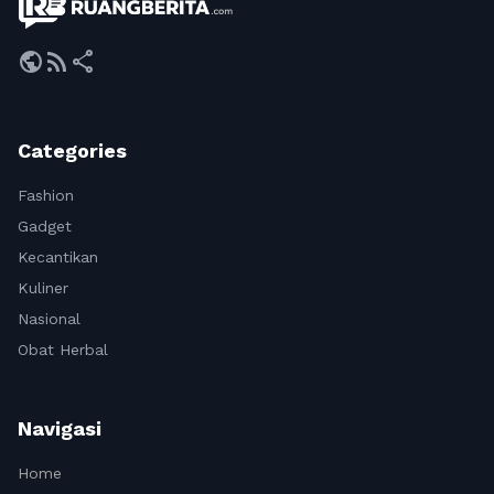
public
rss_feed
share
Categories
Fashion
Gadget
Kecantikan
Kuliner
Nasional
Obat Herbal
Navigasi
Home