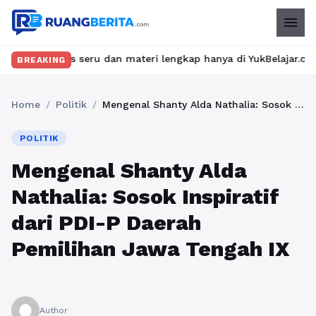
menu
 seru dan materi lengkap hanya di YukBelajar.com. Mulai langkah
BREAKING
Home
/
Politik
/
Mengenal Shanty Alda Nathalia: Sosok Inspiratif dari PDI-P Daerah Pemilihan Jawa Tengah IX
POLITIK
Mengenal Shanty Alda
Nathalia: Sosok Inspiratif
dari PDI-P Daerah
Pemilihan Jawa Tengah IX
Author