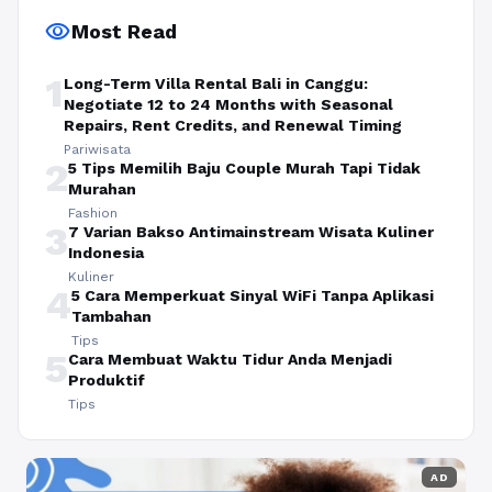
visibility
Most Read
1
Long-Term Villa Rental Bali in Canggu:
Negotiate 12 to 24 Months with Seasonal
Repairs, Rent Credits, and Renewal Timing
Pariwisata
2
5 Tips Memilih Baju Couple Murah Tapi Tidak
Murahan
Fashion
3
7 Varian Bakso Antimainstream Wisata Kuliner
Indonesia
Kuliner
4
5 Cara Memperkuat Sinyal WiFi Tanpa Aplikasi
Tambahan
Tips
5
Cara Membuat Waktu Tidur Anda Menjadi
Produktif
Tips
AD