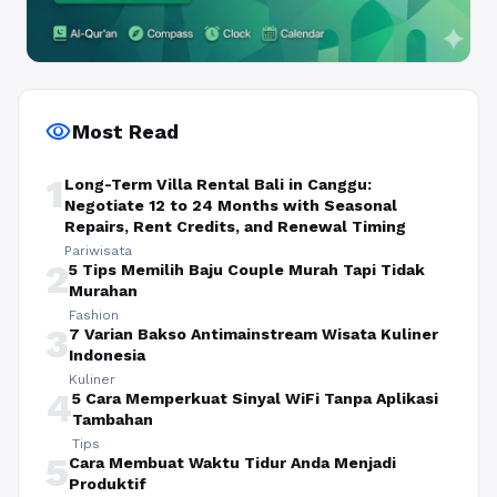
visibility
Most Read
1
Long-Term Villa Rental Bali in Canggu:
Negotiate 12 to 24 Months with Seasonal
Repairs, Rent Credits, and Renewal Timing
Pariwisata
2
5 Tips Memilih Baju Couple Murah Tapi Tidak
Murahan
Fashion
3
7 Varian Bakso Antimainstream Wisata Kuliner
Indonesia
Kuliner
4
5 Cara Memperkuat Sinyal WiFi Tanpa Aplikasi
Tambahan
Tips
5
Cara Membuat Waktu Tidur Anda Menjadi
Produktif