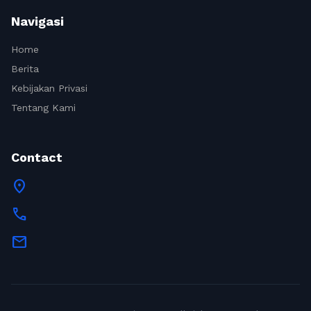
Navigasi
Home
Berita
Kebijakan Privasi
Tentang Kami
Contact
location_on
call
mail