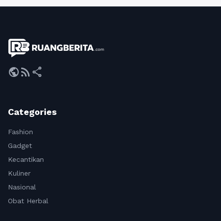
public
rss_feed
share
Categories
Fashion
Gadget
Kecantikan
Kuliner
Nasional
Obat Herbal