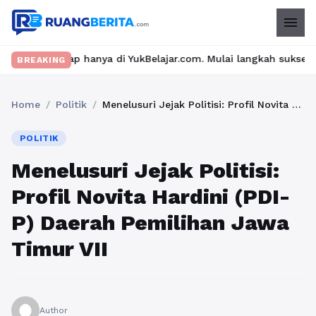
menu
hanya di YukBelajar.com. Mulai langkah suksesmu hari ini! • Mau
BREAKING
Home
/
Politik
/
Menelusuri Jejak Politisi: Profil Novita Hardini (PDI-P) Daerah Pemilihan Jawa Timur VII
POLITIK
Menelusuri Jejak Politisi:
Profil Novita Hardini (PDI-
P) Daerah Pemilihan Jawa
Timur VII
Author