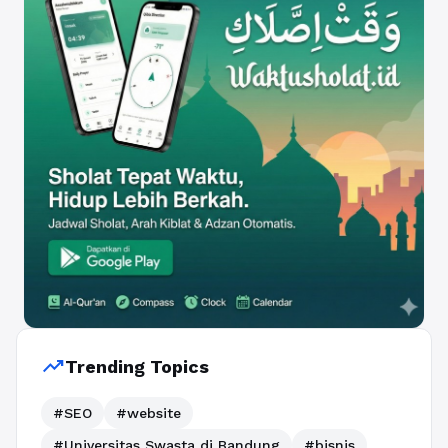
trending_up
Trending Topics
#SEO
#website
#Universitas Swasta di Bandung
#bisnis