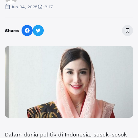
calendar_today
schedule
Jun 04, 2025
18:17
bookmark_border
Share:
Dalam dunia politik di Indonesia, sosok-sosok