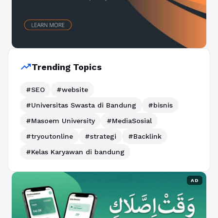
trending_up
Trending Topics
#SEO
#website
#Universitas Swasta di Bandung
#bisnis
#Masoem University
#MediaSosial
#tryoutonline
#strategi
#Backlink
#Kelas Karyawan di bandung
AD