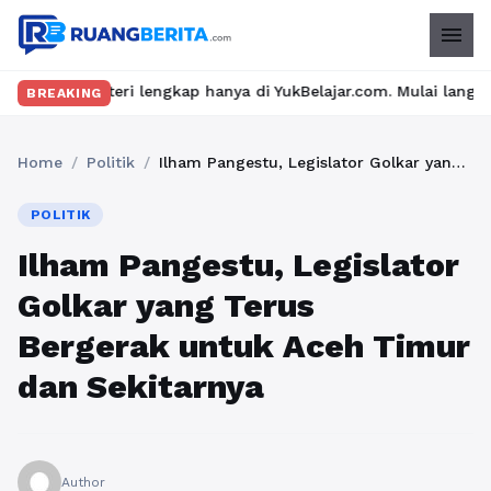
menu
lengkap hanya di YukBelajar.com. Mulai langkah suksesmu hari in
BREAKING
Home
/
Politik
/
Ilham Pangestu, Legislator Golkar yang Terus Bergerak untuk Aceh Timur dan Sekitarnya
POLITIK
Ilham Pangestu, Legislator
Golkar yang Terus
Bergerak untuk Aceh Timur
dan Sekitarnya
Author