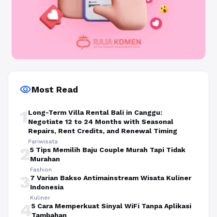
visibility
Most Read
1
Long-Term Villa Rental Bali in Canggu:
Negotiate 12 to 24 Months with Seasonal
Repairs, Rent Credits, and Renewal Timing
Pariwisata
2
5 Tips Memilih Baju Couple Murah Tapi Tidak
Murahan
Fashion
3
7 Varian Bakso Antimainstream Wisata Kuliner
Indonesia
Kuliner
4
5 Cara Memperkuat Sinyal WiFi Tanpa Aplikasi
Tambahan