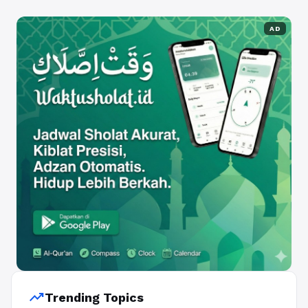
AD
trending_up
Trending Topics