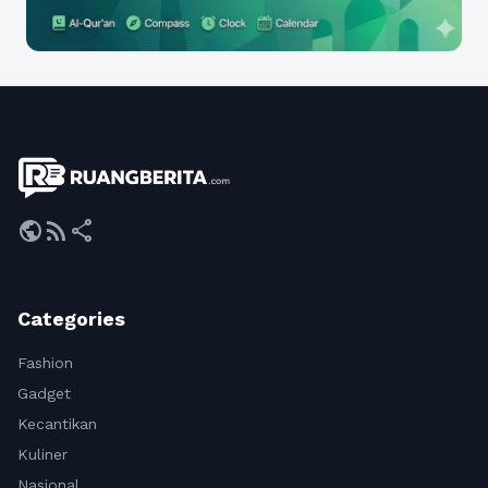
public
rss_feed
share
Categories
Fashion
Gadget
Kecantikan
Kuliner
Nasional