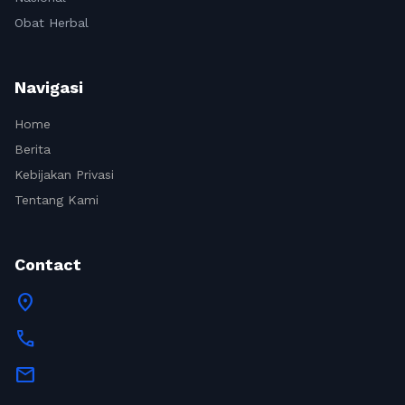
Obat Herbal
Navigasi
Home
Berita
Kebijakan Privasi
Tentang Kami
Contact
location_on
call
mail