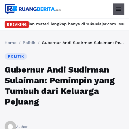
menu
dan materi lengkap hanya di YukBelajar.com. Mulai langkah sukse
BREAKING
Home
/
Politik
/
Gubernur Andi Sudirman Sulaiman: Pemimpin yang Tumbuh dari Keluarga Pejuang
POLITIK
Gubernur Andi Sudirman
Sulaiman: Pemimpin yang
Tumbuh dari Keluarga
Pejuang
Author