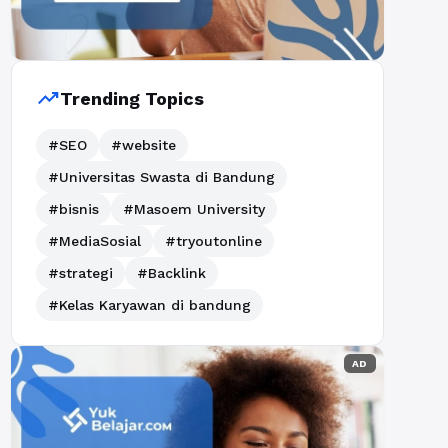
trending_up
Trending Topics
#SEO
#website
#Universitas Swasta di Bandung
#bisnis
#Masoem University
#MediaSosial
#tryoutonline
#strategi
#Backlink
#Kelas Karyawan di bandung
AD