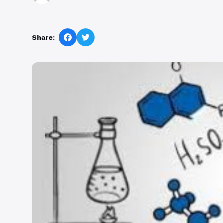
Share: