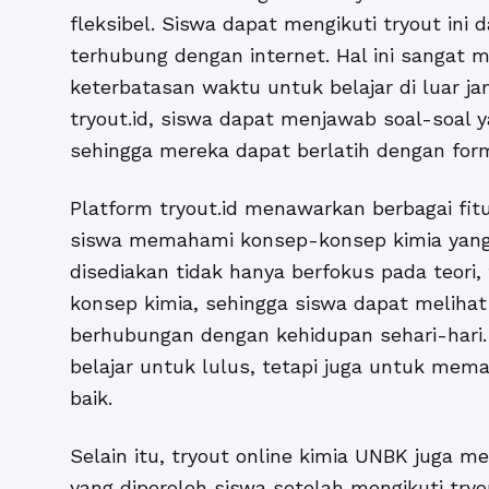
fleksibel. Siswa dapat mengikuti tryout ini
terhubung dengan internet. Hal ini sangat
keterbatasan waktu untuk belajar di luar ja
tryout.id, siswa dapat menjawab soal-soal 
sehingga mereka dapat berlatih dengan form
Platform tryout.id menawarkan berbagai fi
siswa memahami konsep-konsep kimia yang 
disediakan tidak hanya berfokus pada teori, t
konsep kimia, sehingga siswa dapat melihat
berhubungan dengan kehidupan sehari-hari.
belajar untuk lulus, tetapi juga untuk mem
baik.
Selain itu, tryout online kimia UNBK juga 
yang diperoleh siswa setelah mengikuti tryo