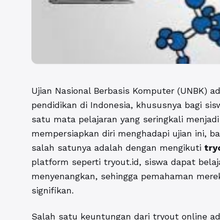
Ujian Nasional Berbasis Komputer (UNBK) a
pendidikan di Indonesia, khususnya bagi si
satu mata pelajaran yang seringkali menjad
mempersiapkan diri menghadapi ujian ini, ba
salah satunya adalah dengan mengikuti
try
platform seperti tryout.id, siswa dapat bela
menyenangkan, sehingga pemahaman mereka
signifikan.
Salah satu keuntungan dari tryout online 