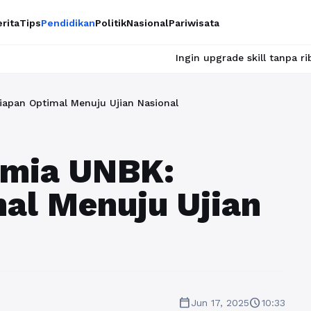
rita
Tips
Pendidikan
Politik
Nasional
Pariwisata
Ingin upgrade skill tanpa ribet? Temukan kel
iapan Optimal Menuju Ujian Nasional
imia UNBK:
al Menuju Ujian
calendar_today
schedule
Jun 17, 2025
10:33