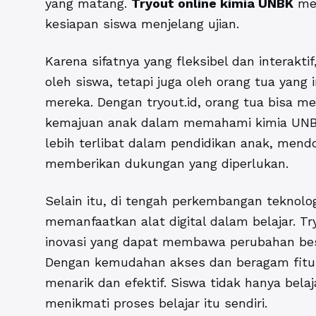
yang matang.
Tryout online kimia UNBK
men
kesiapan siswa menjelang ujian.
Karena sifatnya yang fleksibel dan interakti
oleh siswa, tetapi juga oleh orang tua yan
mereka. Dengan tryout.id, orang tua bisa m
kemajuan anak dalam memahami kimia UNBK.
lebih terlibat dalam pendidikan anak, mendo
memberikan dukungan yang diperlukan.
Selain itu, di tengah perkembangan teknolog
memanfaatkan alat digital dalam belajar. T
inovasi yang dapat membawa perubahan bes
Dengan kemudahan akses dan beragam fitur y
menarik dan efektif. Siswa tidak hanya bela
menikmati proses belajar itu sendiri.