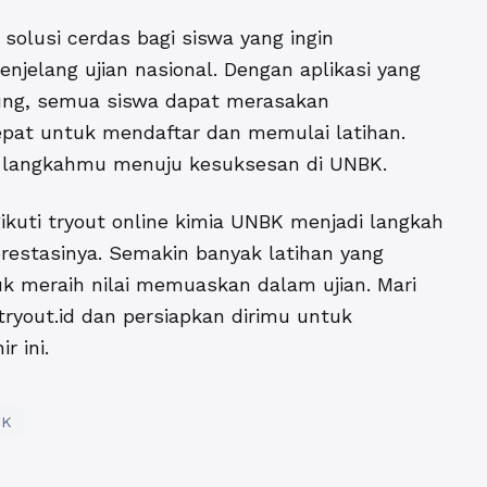
 solusi cerdas bagi siswa yang ingin
jelang ujian nasional. Dengan aplikasi yang
kung, semua siswa dapat merasakan
pat untuk mendaftar dan memulai latihan.
i langkahmu menuju kesuksesan di UNBK.
gikuti tryout online kimia UNBK menjadi langkah
restasinya. Semakin banyak latihan yang
k meraih nilai memuaskan dalam ujian. Mari
tryout.id dan persiapkan dirimu untuk
r ini.
BK