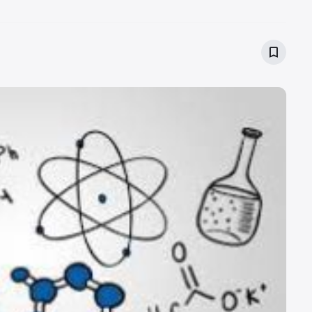
bookmark_border