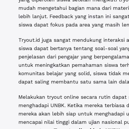
mudah mengetahui bagian mana dari materi k
lebih lanjut. Feedback yang instan ini san
siswa dapat fokus pada area yang masih le
Tryout.id juga sangat mendukung interaksi a
siswa dapat bertanya tentang soal-soal ya
penjelasan dari pengajar yang berpengalaman
untuk meningkatkan pemahaman siswa terh
komunitas belajar yang solid, siswa tidak 
dapat saling membantu satu sama lain dal
Melakukan tryout online secara rutin dapat 
menghadapi UNBK. Ketika mereka terbiasa d
mereka akan lebih siap untuk menghadapi uj
mencapai nilai tinggi dalam ujian nasional 