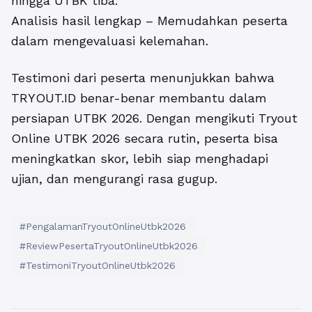
hingga UTBK tiba.
Analisis hasil lengkap – Memudahkan peserta
dalam mengevaluasi kelemahan.
Testimoni dari peserta menunjukkan bahwa
TRYOUT.ID benar-benar membantu dalam
persiapan UTBK 2026. Dengan mengikuti Tryout
Online UTBK 2026 secara rutin, peserta bisa
meningkatkan skor, lebih siap menghadapi
ujian, dan mengurangi rasa gugup.
#PengalamanTryoutOnlineUtbk2026
#ReviewPesertaTryoutOnlineUtbk2026
#TestimoniTryoutOnlineUtbk2026