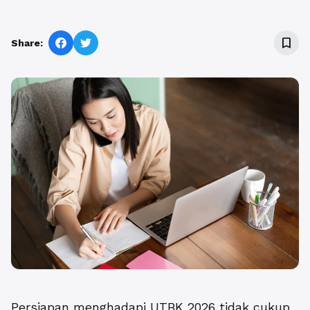
bookmark_border
Share:
Persiapan menghadapi UTBK 2026 tidak cukup