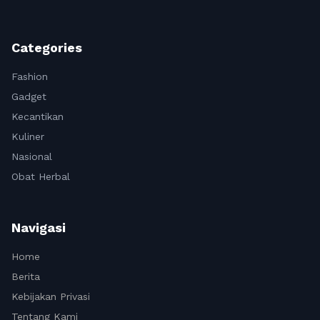
Categories
Fashion
Gadget
Kecantikan
Kuliner
Nasional
Obat Herbal
Navigasi
Home
Berita
Kebijakan Privasi
Tentang Kami