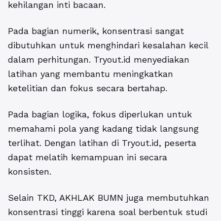
kehilangan inti bacaan.
Pada bagian numerik, konsentrasi sangat
dibutuhkan untuk menghindari kesalahan kecil
dalam perhitungan. Tryout.id menyediakan
latihan yang membantu meningkatkan
ketelitian dan fokus secara bertahap.
Pada bagian logika, fokus diperlukan untuk
memahami pola yang kadang tidak langsung
terlihat. Dengan latihan di Tryout.id, peserta
dapat melatih kemampuan ini secara
konsisten.
Selain TKD, AKHLAK BUMN juga membutuhkan
konsentrasi tinggi karena soal berbentuk studi