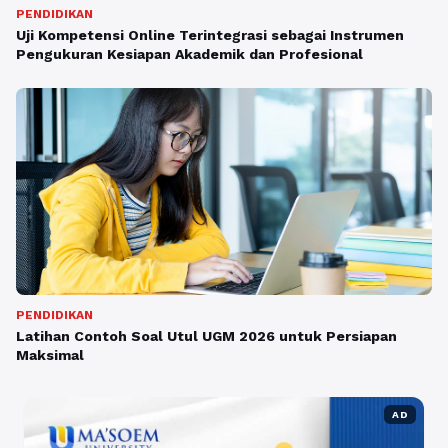
PENDIDIKAN
Uji Kompetensi Online Terintegrasi sebagai Instrumen
Pengukuran Kesiapan Akademik dan Profesional
PENDIDIKAN
Latihan Contoh Soal Utul UGM 2026 untuk Persiapan
Maksimal
AD