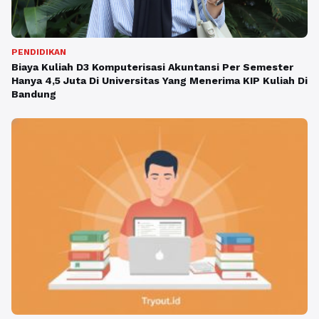
PENDIDIKAN
Biaya Kuliah D3 Komputerisasi Akuntansi Per Semester
Hanya 4,5 Juta Di Universitas Yang Menerima KIP Kuliah Di
Bandung