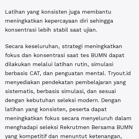
Latihan yang konsisten juga membantu
meningkatkan kepercayaan diri sehingga
konsentrasi lebih stabil saat ujian.
Secara keseluruhan, strategi meningkatkan
fokus dan konsentrasi saat tes BUMN dapat
dilakukan melalui latihan rutin, simulasi
berbasis CAT, dan penguatan mental. Tryout.id
menyediakan pendekatan pembelajaran yang
sistematis, berbasis simulasi, dan sesuai
dengan kebutuhan seleksi modern. Dengan
latihan yang konsisten, peserta dapat
meningkatkan fokus secara menyeluruh dalam
menghadapi seleksi Rekrutmen Bersama BUMN
yang kompetitif dan menuntut ketenangan,