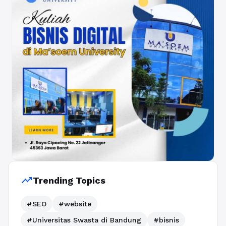
trending_up
Trending Topics
#SEO
#website
#Universitas Swasta di Bandung
#bisnis