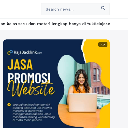
search
materi lengkap hanya di YukBelajar.com. Mulai langkah suksesmu 
AD