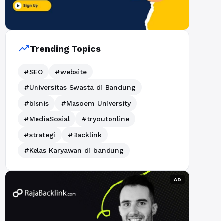
trending_up
Trending Topics
#SEO
#website
#Universitas Swasta di Bandung
#bisnis
#Masoem University
#MediaSosial
#tryoutonline
#strategi
#Backlink
#Kelas Karyawan di bandung
AD