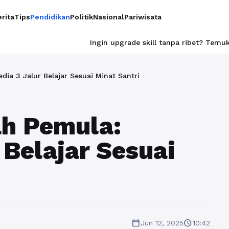
rita
Tips
Pendidikan
Politik
Nasional
Pariwisata
Ingin upgrade skill tanpa ribet? Temukan kelas seru dan 
ia 3 Jalur Belajar Sesuai Minat Santri
h Pemula:
 Belajar Sesuai
calendar_today
schedule
Jun 12, 2025
10:42