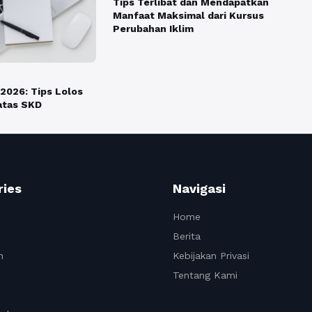
Tips Terlibat dan Mendapatkan
Manfaat Maksimal dari Kursus
Perubahan Iklim
026: Tips Lolos
atas SKD
ries
Navigasi
Home
Berita
n
Kebijakan Privasi
Tentang Kami