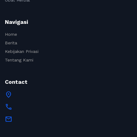
Obat Herbal
Navigasi
Home
Berita
Kebijakan Privasi
Tentang Kami
Contact
location_on
call
mail