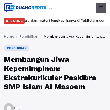
menu
as seru dan materi lengkap hanya di YukBelajar.com. Mulai langk
BREAKING
Home
/
Pendidikan
/
Membangun Jiwa Kepemimpinan: Ekstrakurikuler Paskibra SMP Islam Al Masoem
PENDIDIKAN
Membangun Jiwa
Kepemimpinan:
Ekstrakurikuler Paskibra
SMP Islam Al Masoem
Author