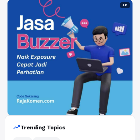
AD
trending_up
Trending Topics