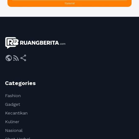
public
rss_feed
share
Categories
Fashion
Gadget
Kecantikan
Kuliner
Nasional