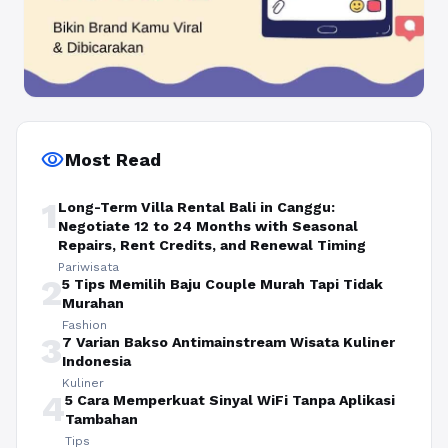
visibility
Most Read
1
Long-Term Villa Rental Bali in Canggu:
Negotiate 12 to 24 Months with Seasonal
Repairs, Rent Credits, and Renewal Timing
Pariwisata
2
5 Tips Memilih Baju Couple Murah Tapi Tidak
Murahan
Fashion
3
7 Varian Bakso Antimainstream Wisata Kuliner
Indonesia
Kuliner
4
5 Cara Memperkuat Sinyal WiFi Tanpa Aplikasi
Tambahan
Tips