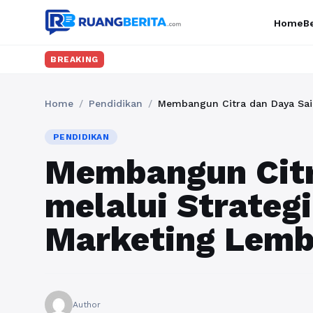
Home
Be
BREAKING
Home
/
Pendidikan
/
Membangun Citra dan Daya Sain
PENDIDIKAN
Membangun Citr
melalui Strategi
Marketing Lemb
Author