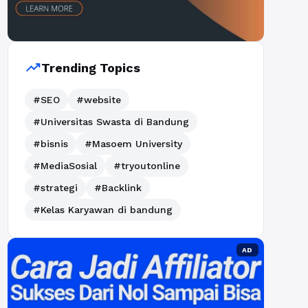
trending_up
Trending Topics
#SEO
#website
#Universitas Swasta di Bandung
#bisnis
#Masoem University
#MediaSosial
#tryoutonline
#strategi
#Backlink
#Kelas Karyawan di bandung
AD