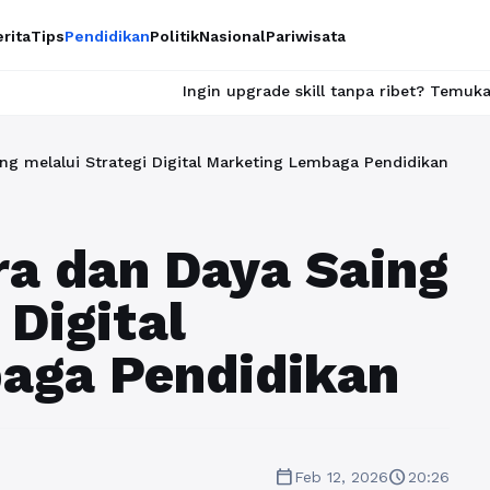
rita
Tips
Pendidikan
Politik
Nasional
Pariwisata
Ingin upgrade skill tanpa ribet? Temukan kelas seru dan m
g melalui Strategi Digital Marketing Lembaga Pendidikan
a dan Daya Saing
 Digital
aga Pendidikan
calendar_today
schedule
Feb 12, 2026
20:26