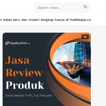
search
ateri lengkap hanya di YukBelajar.com. Mulai langkah suksesmu h
AD