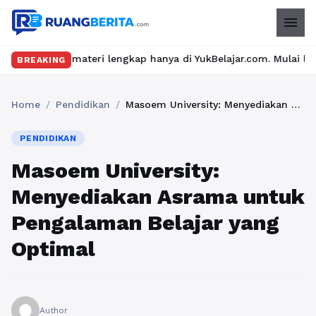
menu
materi lengkap hanya di YukBelajar.com. Mulai langkah suksesmu 
BREAKING
Home
/
Pendidikan
/
Masoem University: Menyediakan Asrama untuk Pengalaman Belajar yang Optimal
PENDIDIKAN
Masoem University:
Menyediakan Asrama untuk
Pengalaman Belajar yang
Optimal
Author