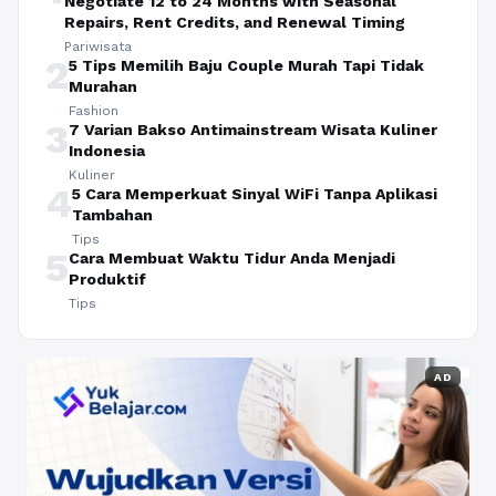
Negotiate 12 to 24 Months with Seasonal
Repairs, Rent Credits, and Renewal Timing
Pariwisata
2
5 Tips Memilih Baju Couple Murah Tapi Tidak
Murahan
Fashion
3
7 Varian Bakso Antimainstream Wisata Kuliner
Indonesia
Kuliner
4
5 Cara Memperkuat Sinyal WiFi Tanpa Aplikasi
Tambahan
Tips
5
Cara Membuat Waktu Tidur Anda Menjadi
Produktif
Tips
AD