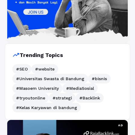
trending_up
Trending Topics
#SEO
#website
#Universitas Swasta di Bandung
#bisnis
#Masoem University
#MediaSosial
#tryoutonline
#strategi
#Backlink
#Kelas Karyawan di bandung
AD