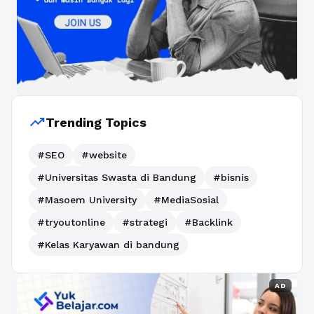
trending_up
Trending Topics
#SEO
#website
#Universitas Swasta di Bandung
#bisnis
#Masoem University
#MediaSosial
#tryoutonline
#strategi
#Backlink
#Kelas Karyawan di bandung
AD