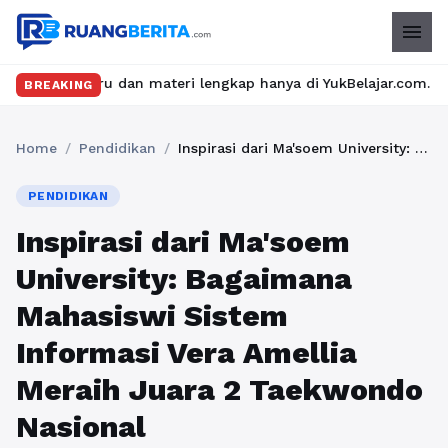
menu
eru dan materi lengkap hanya di YukBelajar.com. Mulai langkah s
BREAKING
Home
/
Pendidikan
/
Inspirasi dari Ma'soem University: Bagaimana Mahasiswi Sistem Informasi Vera Amellia Meraih Juara 2 Taekwondo Nasional
PENDIDIKAN
Inspirasi dari Ma'soem
University: Bagaimana
Mahasiswi Sistem
Informasi Vera Amellia
Meraih Juara 2 Taekwondo
Nasional