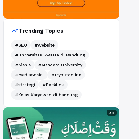
trending_up
Trending Topics
#SEO
#website
#Universitas Swasta di Bandung
#bisnis
#Masoem University
#MediaSosial
#tryoutonline
#strategi
#Backlink
#Kelas Karyawan di bandung
AD