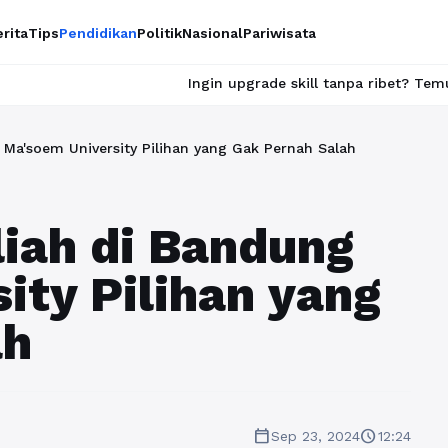
rita
Tips
Pendidikan
Politik
Nasional
Pariwisata
Ingin upgrade skill tanpa ribet? Temukan kelas seru d
 Ma'soem University Pilihan yang Gak Pernah Salah
liah di Bandung
ity Pilihan yang
ah
calendar_today
schedule
Sep 23, 2024
12:24