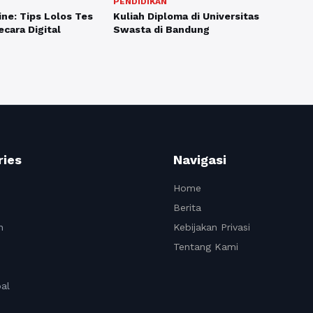
PENDIDIKAN
ne: Tips Lolos Tes
Kuliah Diploma di Universitas
cara Digital
Swasta di Bandung
ries
Navigasi
Home
Berita
n
Kebijakan Privasi
Tentang Kami
al