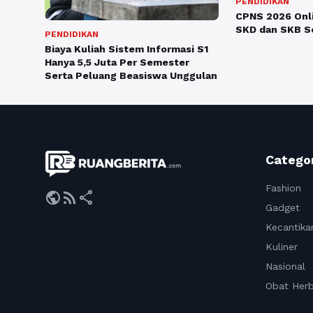
PENDIDIKAN
CPNS 2026 Onli
SKD dan SKB Se
PENDIDIKAN
Biaya Kuliah Sistem Informasi S1
Hanya 5,5 Juta Per Semester
Serta Peluang Beasiswa Unggulan
Catego
Fashion
public
rss_feed
share
Gadget
Kecantika
Kuliner
Nasional
Obat Herb