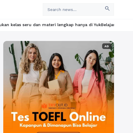
search
an materi lengkap hanya di YukBelajar.com. Mulai langkah suksesm
AD