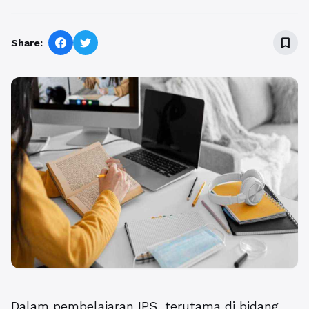
bookmark_border
Share:
Dalam pembelajaran IPS, terutama di bidang