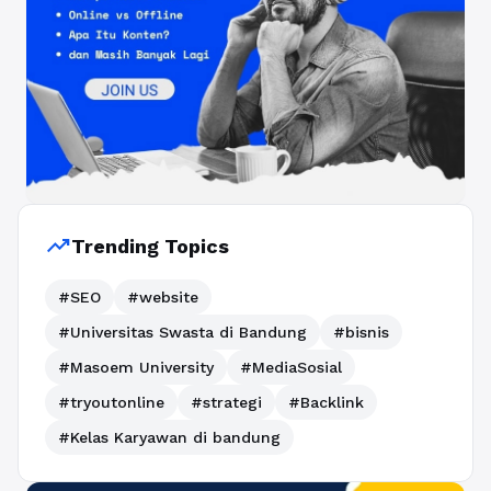
trending_up
Trending Topics
#SEO
#website
#Universitas Swasta di Bandung
#bisnis
#Masoem University
#MediaSosial
#tryoutonline
#strategi
#Backlink
#Kelas Karyawan di bandung