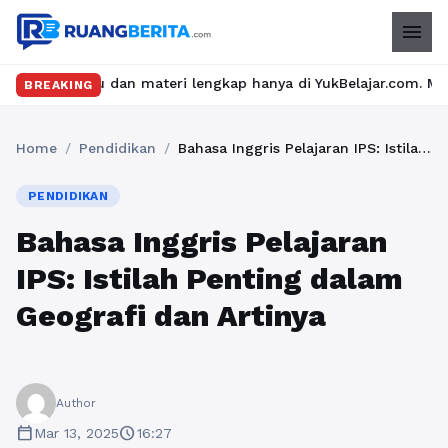
menu
u dan materi lengkap hanya di YukBelajar.com. Mulai langkah suk
BREAKING
Home
/
Pendidikan
/
Bahasa Inggris Pelajaran IPS: Istilah Penting dalam Geografi dan Artinya
PENDIDIKAN
Bahasa Inggris Pelajaran
IPS: Istilah Penting dalam
Geografi dan Artinya
Author
calendar_today
schedule
Mar 13, 2025
16:27