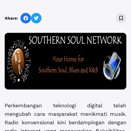
bookmark_border
Share:
Perkembangan teknologi digital telah
mengubah cara masyarakat menikmati musik.
Radio konvensional kini berdampingan dengan
radio internet yang menawarkan fleksibilitas,