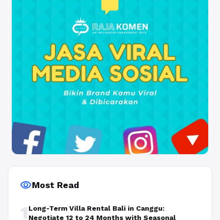
visibility
Most Read
1
Long-Term Villa Rental Bali in Canggu:
Negotiate 12 to 24 Months with Seasonal