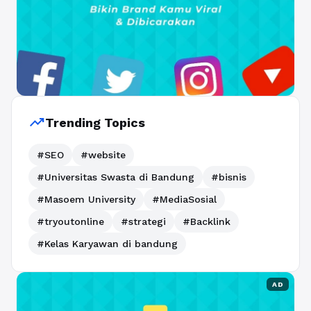
trending_up
Trending Topics
#SEO
#website
#Universitas Swasta di Bandung
#bisnis
#Masoem University
#MediaSosial
#tryoutonline
#strategi
#Backlink
#Kelas Karyawan di bandung
AD