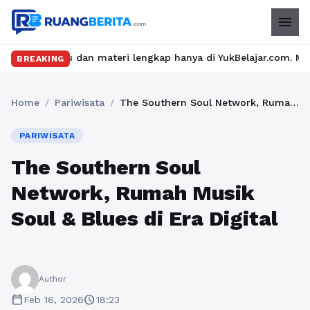
menu
an materi lengkap hanya di YukBelajar.com. Mulai langkah sukses
BREAKING
Home
/
Pariwisata
/
The Southern Soul Network, Rumah Musik Soul & Blues di Era Digital
PARIWISATA
The Southern Soul
Network, Rumah Musik
Soul & Blues di Era Digital
Author
calendar_today
schedule
Feb 16, 2026
18:23