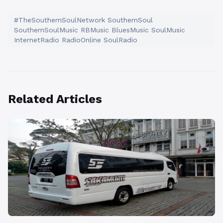
#TheSouthernSoulNetwork SouthernSoul
SouthernSoulMusic RBMusic BluesMusic SoulMusic
InternetRadio RadioOnline SoulRadio
Related Articles