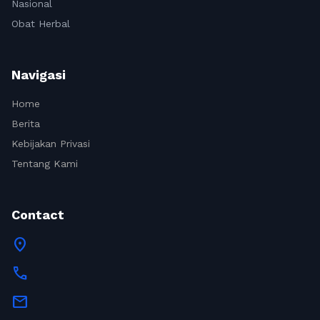
Nasional
Obat Herbal
Navigasi
Home
Berita
Kebijakan Privasi
Tentang Kami
Contact
location_on
call
mail