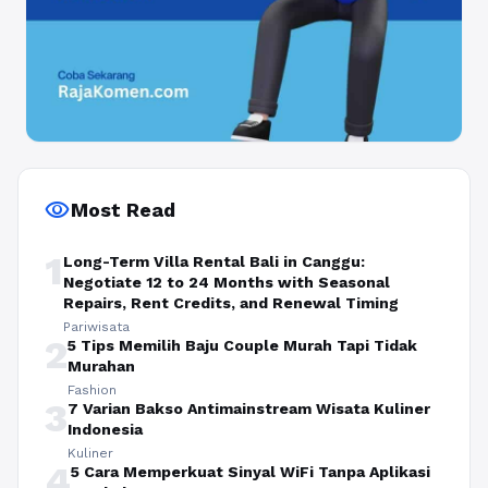
visibility
Most Read
1
Long-Term Villa Rental Bali in Canggu:
Negotiate 12 to 24 Months with Seasonal
Repairs, Rent Credits, and Renewal Timing
Pariwisata
2
5 Tips Memilih Baju Couple Murah Tapi Tidak
Murahan
Fashion
3
7 Varian Bakso Antimainstream Wisata Kuliner
Indonesia
Kuliner
4
5 Cara Memperkuat Sinyal WiFi Tanpa Aplikasi