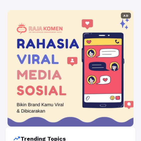
AD
trending_up
Trending Topics