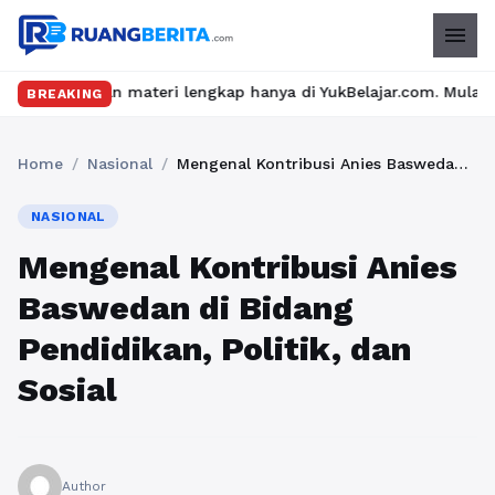
menu
 materi lengkap hanya di YukBelajar.com. Mulai langkah suksesmu 
BREAKING
Home
/
Nasional
/
Mengenal Kontribusi Anies Baswedan di Bidang Pendidikan, Politik, dan Sosial
NASIONAL
Mengenal Kontribusi Anies
Baswedan di Bidang
Pendidikan, Politik, dan
Sosial
Author