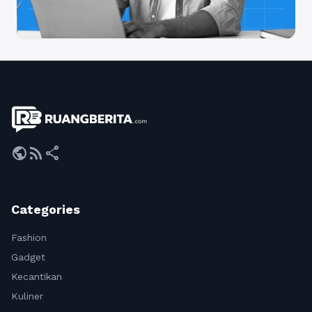
public
rss_feed
share
Categories
Fashion
Gadget
Kecantikan
Kuliner