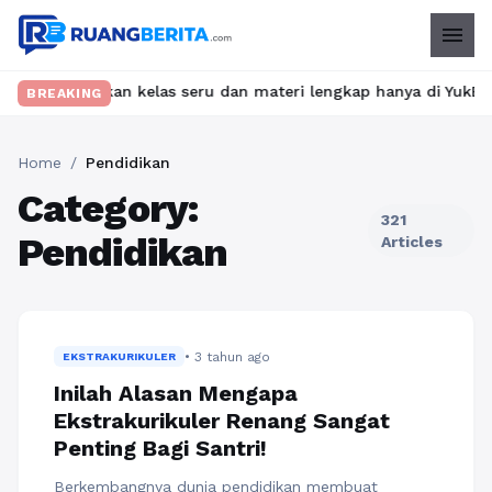
menu
t? Temukan kelas seru dan materi lengkap hanya di YukBelajar.co
BREAKING
Home
/
Pendidikan
Category:
321
Pendidikan
Articles
• 3 tahun ago
EKSTRAKURIKULER
Inilah Alasan Mengapa
Ekstrakurikuler Renang Sangat
Penting Bagi Santri!
Berkembangnya dunia pendidikan membuat