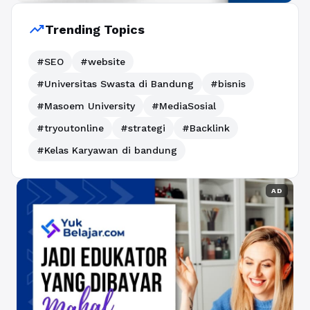
trending_up
Trending Topics
#SEO
#website
#Universitas Swasta di Bandung
#bisnis
#Masoem University
#MediaSosial
#tryoutonline
#strategi
#Backlink
#Kelas Karyawan di bandung
AD