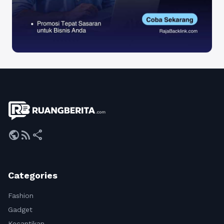
public
rss_feed
share
Categories
Fashion
Gadget
Kecantikan