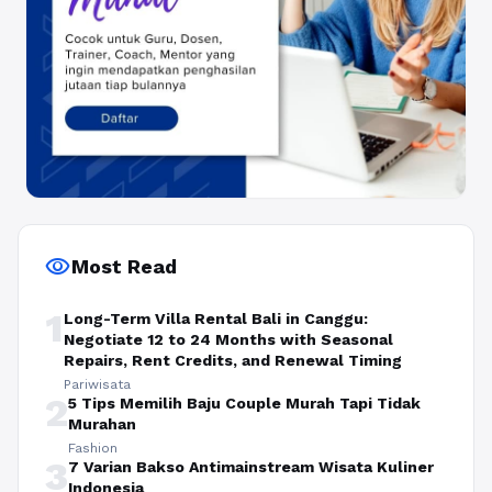
visibility
Most Read
1
Long-Term Villa Rental Bali in Canggu:
Negotiate 12 to 24 Months with Seasonal
Repairs, Rent Credits, and Renewal Timing
Pariwisata
2
5 Tips Memilih Baju Couple Murah Tapi Tidak
Murahan
Fashion
3
7 Varian Bakso Antimainstream Wisata Kuliner
Indonesia