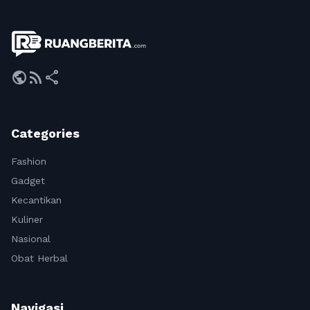
public
rss_feed
share
Categories
Fashion
Gadget
Kecantikan
Kuliner
Nasional
Obat Herbal
Navigasi