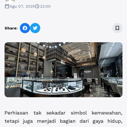
calendar_today
schedule
Agu 07, 2025
22:00
bookmark_border
Share:
Perhiasan tak sekadar simbol kemewahan,
tetapi juga menjadi bagian dari gaya hidup,