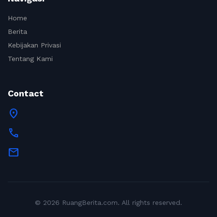
Home
Berita
Kebijakan Privasi
Tentang Kami
Contact
location_on
call
mail
© 2026 RuangBerita.com. All rights reserved.