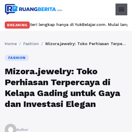
menu
i lengkap hanya di YukBelajar.com. Mulai langkah suksesmu hari 
BREAKING
Home
/
Fashion
/
Mizora.jewelry: Toko Perhiasan Terpercaya di Kelapa Gading untuk Gaya dan Investasi Elegan
FASHION
Mizora.jewelry: Toko
Perhiasan Terpercaya di
Kelapa Gading untuk Gaya
dan Investasi Elegan
Author