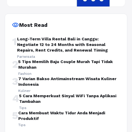
visibility
Most Read
1
Long-Term Villa Rental Bali in Canggu:
Negotiate 12 to 24 Months with Seasonal
Repairs, Rent Credits, and Renewal Timing
Pariwisata
2
5 Tips Memilih Baju Couple Murah Tapi Tidak
Murahan
Fashion
3
7 Varian Bakso Antimainstream Wisata Kuliner
Indonesia
Kuliner
4
5 Cara Memperkuat Sinyal WiFi Tanpa Aplikasi
Tambahan
Tips
5
Cara Membuat Waktu Tidur Anda Menjadi
Produktif
Tips