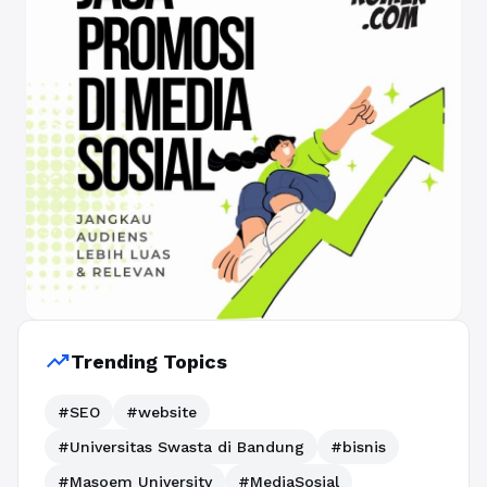
trending_up
Trending Topics
#SEO
#website
#Universitas Swasta di Bandung
#bisnis
#Masoem University
#MediaSosial