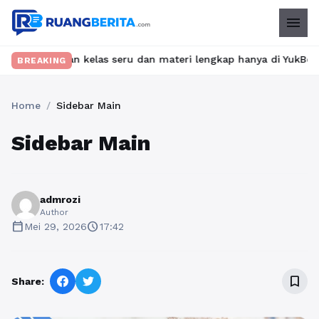
menu
mukan kelas seru dan materi lengkap hanya di YukBelajar.com. Mu
BREAKING
Home
/
Sidebar Main
Sidebar Main
admrozi
Author
calendar_today
schedule
Mei 29, 2026
17:42
bookmark_border
Share: