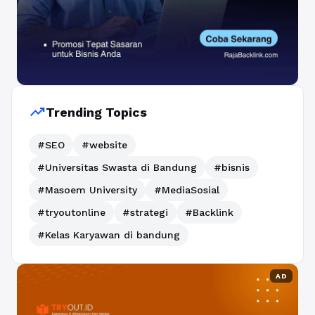
trending_up
Trending Topics
#SEO
#website
#Universitas Swasta di Bandung
#bisnis
#Masoem University
#MediaSosial
#tryoutonline
#strategi
#Backlink
#Kelas Karyawan di bandung
AD