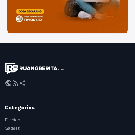
public
rss_feed
share
Categories
Fashion
Gadget