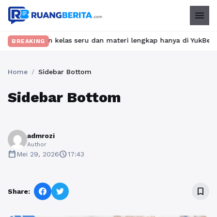
menu
ukan kelas seru dan materi lengkap hanya di YukBelajar.com. Mul
BREAKING
Home
/
Sidebar Bottom
Sidebar Bottom
admrozi
Author
calendar_today
schedule
Mei 29, 2026
17:43
bookmark_border
Share: