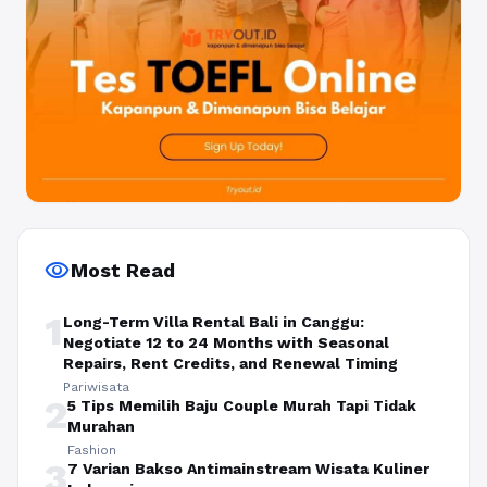
visibility
Most Read
1
Long-Term Villa Rental Bali in Canggu:
Negotiate 12 to 24 Months with Seasonal
Repairs, Rent Credits, and Renewal Timing
Pariwisata
2
5 Tips Memilih Baju Couple Murah Tapi Tidak
Murahan
Fashion
3
7 Varian Bakso Antimainstream Wisata Kuliner