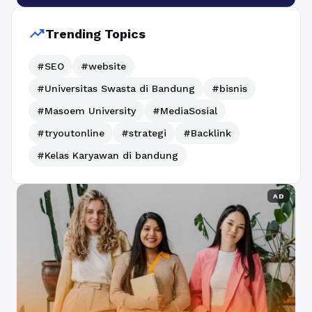
trending_up
Trending Topics
#SEO
#website
#Universitas Swasta di Bandung
#bisnis
#Masoem University
#MediaSosial
#tryoutonline
#strategi
#Backlink
#Kelas Karyawan di bandung
AD