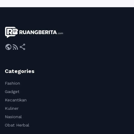
public
rss_feed
share
Categories
Fashion
Gadget
Kecantikan
Kuliner
Nasional
Obat Herbal