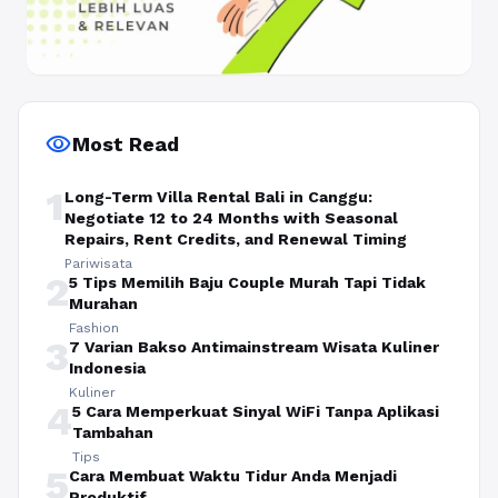
visibility
Most Read
1
Long-Term Villa Rental Bali in Canggu:
Negotiate 12 to 24 Months with Seasonal
Repairs, Rent Credits, and Renewal Timing
Pariwisata
2
5 Tips Memilih Baju Couple Murah Tapi Tidak
Murahan
Fashion
3
7 Varian Bakso Antimainstream Wisata Kuliner
Indonesia
Kuliner
4
5 Cara Memperkuat Sinyal WiFi Tanpa Aplikasi
Tambahan
Tips
5
Cara Membuat Waktu Tidur Anda Menjadi
Produktif