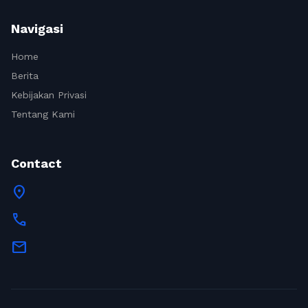
Navigasi
Home
Berita
Kebijakan Privasi
Tentang Kami
Contact
location_on
call
mail