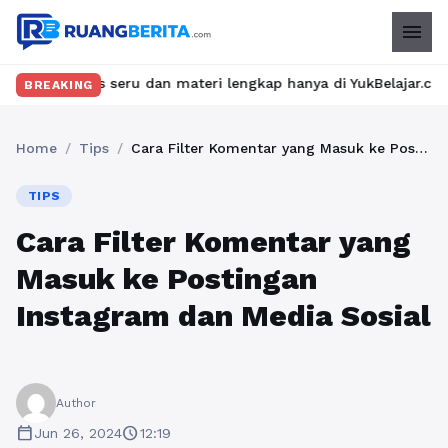
menu
as seru dan materi lengkap hanya di YukBelajar.com. Mulai langk
BREAKING
Home
/
Tips
/
Cara Filter Komentar yang Masuk ke Postingan Instagram dan Media Sosial
TIPS
Cara Filter Komentar yang
Masuk ke Postingan
Instagram dan Media Sosial
Author
calendar_today
schedule
Jun 26, 2024
12:19